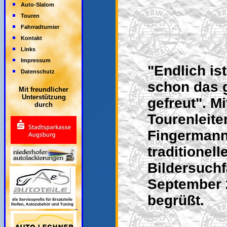
Auto-Slalom
Touren
Fahrradturnier
Kontakt
Links
Impressum
"Endlich is
Datenschutz
schon das g
Mit freundlicher
Unterstützung
gefreut". M
durch
Tourenleite
Fingermann 
traditionell
Bildersuch
September 
begrüßt.