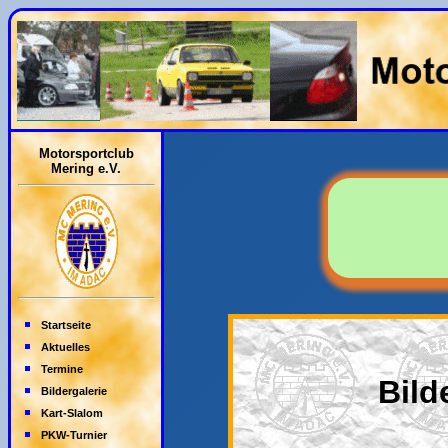
Motorsportclub
Mering e.V.
Startseite
Aktuelles
Termine
Bild
Bildergalerie
Kart-Slalom
PKW-Turnier