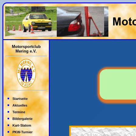
Motorsportclub
Mering e.V.
Startseite
Aktuelles
Termine
Bildergalerie
Kart-Slalom
PKW-Turnier