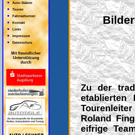
Auto-Slalom
Touren
Bilde
Fahrradturnier
Kontakt
Links
Impressum
Datenschutz
Mit freundlicher
Unterstützung
durch
Zu der trad
etablierten
Tourenleite
Roland Fin
eifrige Tea