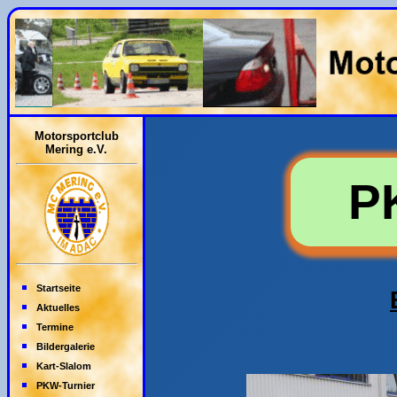
Motorsportclub
Mering e.V.
P
Startseite
Aktuelles
Termine
Bildergalerie
Kart-Slalom
PKW-Turnier